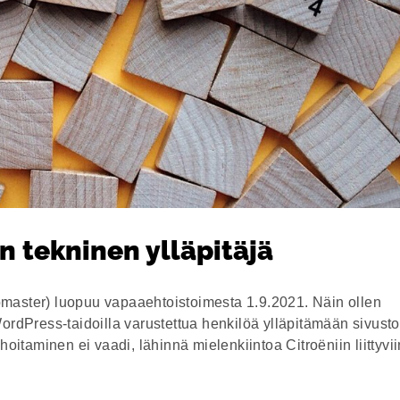
an tekninen ylläpitäjä
bmaster) luopuu vapaaehtoistoimesta 1.9.2021. Näin ollen
WordPress-taidoilla varustettua henkilöä ylläpitämään sivust
hoitaminen ei vaadi, lähinnä mielenkiintoa Citroëniin liittyvii