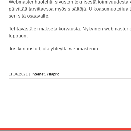
Webmaster huolehtii sivuston teknisestä toimivuudesta va
päivittää tarvittaessa myös sisältöjä. Ulkoasumuotoilua t
sen sitä osaavalle.
Tehtävästä ei makseta korvausta. Nykyinen webmaster o
loppuun.
Jos kiinnostuit, ota yhteyttä webmasteriin.
11.06.2021
|
Internet
,
Ylläpito