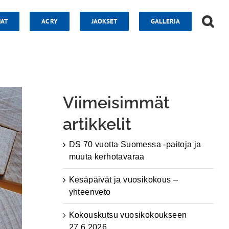
AT
AC RY
JAOKSET
GALLERIA
Viimeisimmät
artikkelit
DS 70 vuotta Suomessa -paitoja ja
muuta kerhotavaraa
Kesäpäivät ja vuosikokous –
yhteenveto
Kokouskutsu vuosikokoukseen
27.6.2026