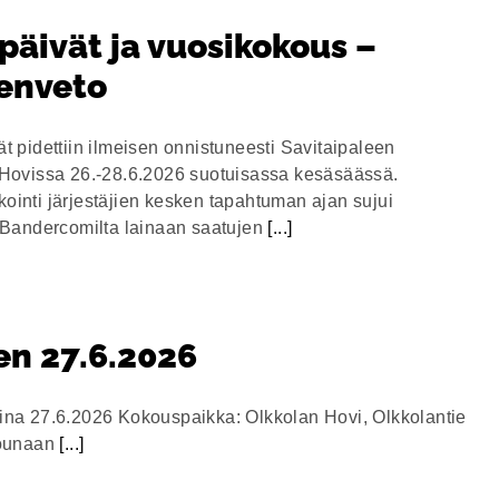
päivät ja vuosikokous –
enveto
t pidettiin ilmeisen onnistuneesti Savitaipaleen
Hovissa 26.-28.6.2026 suotuisassa kesäsäässä.
inti järjestäjien kesken tapahtuman ajan sujui
 Bandercomilta lainaan saatujen
[...]
en 27.6.2026
ina 27.6.2026 Kokouspaikka: Olkkolan Hovi, Olkkolantie
lounaan
[...]