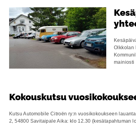
Kesä
yhte
Kesäpäivä
Olkkolan 
Kommuniko
mainiosti
Kokouskutsu vuosikokoukse
Kutsu Automobile Citroën ry:n vuosikokoukseen lauanta
2, 54800 Savitaipale Aika: klo 12.30 (kesätapahtuman 