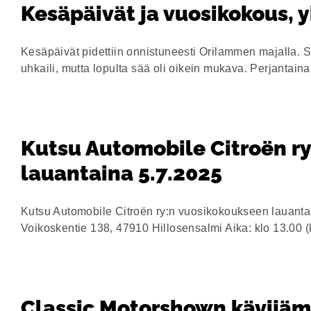
Kesäpäivät ja vuosikokous, 
Kesäpäivät pidettiin onnistuneesti Orilammen majalla. 
uhkaili, mutta lopulta sää oli oikein mukava. Perjantain
Kutsu Automobile Citroën r
lauantaina 5.7.2025
Kutsu Automobile Citroën ry:n vuosikokoukseen lauant
Voikoskentie 138, 47910 Hillosensalmi Aika: klo 13.0
Classic Motorshown kävijämä