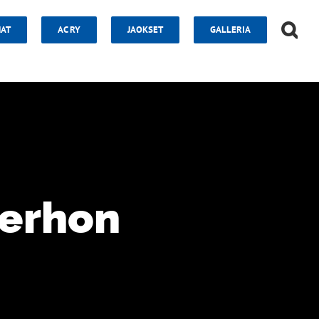
AT
AC RY
JAOKSET
GALLERIA
kerhon