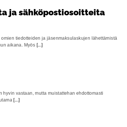
ta ja sähköpostiosoitteita
on omien tiedotteiden ja jäsenmaksulaskujen lähettämistä
uun aikana. Myös
[...]
n hyvin vastaan, mutta muistattehan ehdottomasti
muutama
[...]