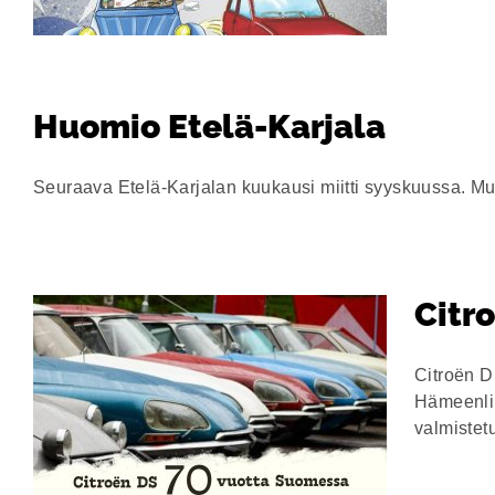
Huomio Etelä-Karjala
Seuraava Etelä-Karjalan kuukausi miitti syyskuussa. Muk
Citr
Citroën D
Hämeenli
valmistet