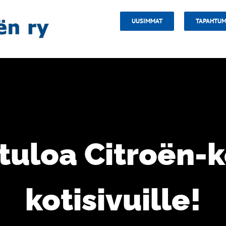
UUSIMMAT
TAPAHTUM
tuloa Citroën-
kotisivuille!