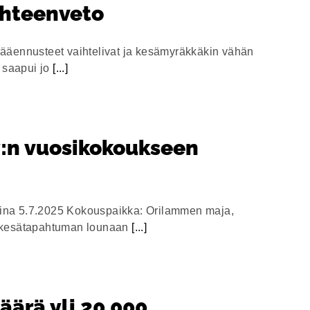
yhteenveto
Sääennusteet vaihtelivat ja kesämyräkkäkin vähän
a saapui jo
[...]
y:n vuosikokoukseen
aina 5.7.2025 Kokouspaikka: Orilammen maja,
0 (kesätapahtuman lounaan
[...]
ärä yli 20 000