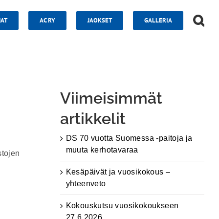
AT
AC RY
JAOKSET
GALLERIA
Viimeisimmät
artikkelit
DS 70 vuotta Suomessa -paitoja ja
muuta kerhotavaraa
stojen
Kesäpäivät ja vuosikokous –
yhteenveto
Kokouskutsu vuosikokoukseen
27.6.2026