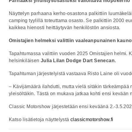
Parhaaksi yhdistysosastoksi valloittava mopokerho
Näyttelyn parhaana kerho-osastona palkittiin luumäkel
camping tyylillä toteuttama osasto. Se palkittiin 2000 e
kaikkea hienosti heittäytyvän henkilöstön ansiosta.
Omistajien helmeksi valittiin vaaleanpunainen kauno
Tapahtumassa valittiin vuoden 2025 Omistajien helmi. Kym
helsinkiläisen
Julia Lilan Dodge Dart Senecan.
Tapahtuman järjestelyistä vastaava Risto Laine oli vuod
– Kävijämäärä ilahdutti, mutta vielä sitäkin tärkeämpää 
yleisöltäkin. Tästä on mukava jatkaa kohti ensi kevään n
Classic Motorshow järjestetään ensi keväänä 2.-3.5.20
Katso lisätietoja näyttelystä
classicmotorshow.fi