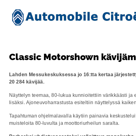
Skip
to
content
Classic Motorshown kävijämä
Lahden Messukeskuksessa jo 16:tta kertaa järjestet
20 284 kävijää.
Näyttelyn teemaa, 80-lukua kunnioitettiin värikkäästi ja 
lisäksi. Ajoneuvoharrastusta esiteltiin näyttelyssä kaike
Tapahtuman ohjelmalavalla käytiin painavia keskusteluit
muisteloita 80-luvulta ja moottoriurheilun saralta.