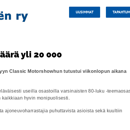
UUSIMMAT
TAPAHTUM
ärä yli 20 000
tyyn Classic Motorshowhun tutustui viikonlopun aikana
eläväisesti useilla osastoilla varsinaisten 80-luku -teemaosa
n kaikkiaan hyvin monipuolisesti.
a ajoneuvoharrastajia puhuttavista asioista sekä kuultiin