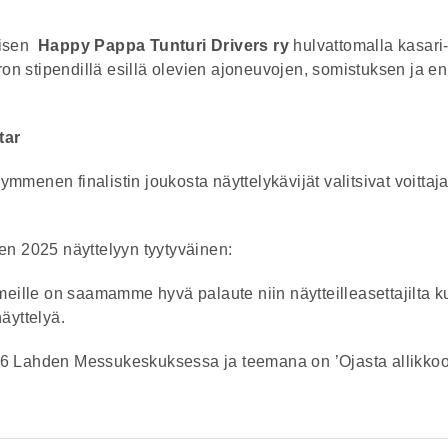
äisen
Happy Pappa Tunturi Drivers ry
hulvattomalla kasari
uron stipendillä esillä olevien ajoneuvojen, somistuksen ja e
tar
menen finalistin joukosta näyttelykävijät valitsivat voittaja
en 2025 näyttelyyn tyytyväinen:
meille on saamamme hyvä palaute niin näytteilleasettajilta k
äyttelyä.
26 Lahden Messukeskuksessa ja teemana on ’Ojasta allikkoo